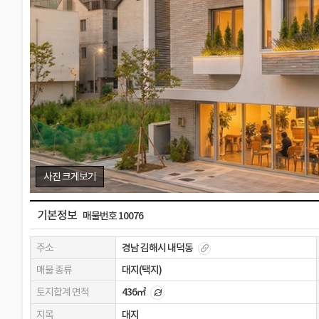
사진 크게보기
기본정보
매물번호 10076
주소
경남 김해시 내덕동
매물 종류
대지(택지)
토지합계 면적
436㎡
지목
대지