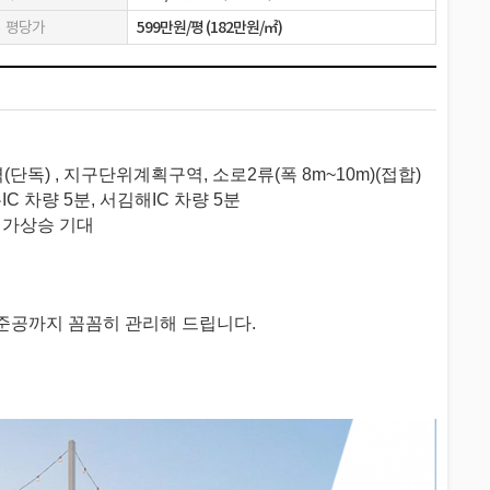
평당가
599만원/평 (182만원/㎡)
독) , 지구단위계획구역, 소로2류(폭 8m~10m)(접합)
 차량 5분, 서김해IC 차량 5분
지가상승 기대
준공까지 꼼꼼히 관리해 드립니다.