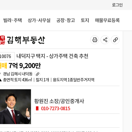
로그인
빌라·주택
상가·사무실
공장·창고
토지
매물무료등록
내덕지구 택지 - 상가주택 건축 추천
10076
매매
7
억
9,200
만
경남 김해시 내덕동
총면적
토지
436㎡
필지
1개
용도지역
1종일반주거지역
황원진 소장/공인중개사
010-7273-0815