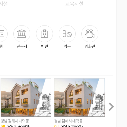
시설
교육시설
행
관공서
병원
약국
영화관
경남 김해시 내덕동
경남 김해시 내덕동
경남 김해시