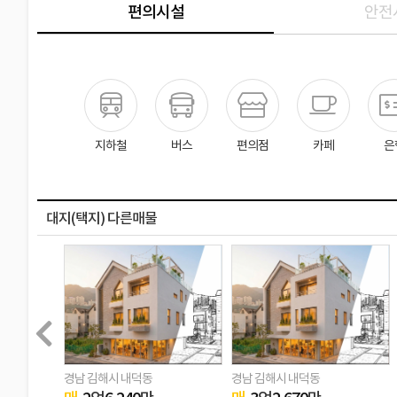
편의시설
안전
지하철
버스
편의점
카페
은
대지(택지) 다른매물
경남 김해시 내덕동
경남 김해시 내덕동