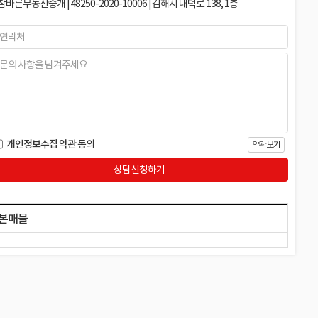
참바른부동산중개 | 48250-2020-10006 | 김해시 내덕로 138, 1층
개인정보수집 약관 동의
약관보기
상담신청하기
본매물