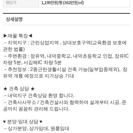
평당가
1,195만원/평 (362만원/㎡)
상세설명
▶매물 특징◀
－지역지구 : 근린상업지역 , 상대보호구역(교육환경 보호에
관한 법률)
－주변환경 : 장유역, 내덕중학교, 내덕초등학교 인접, 장유IC
차량 5분, 서김해IC 차량 5분
－추천정보 : 2종근린생활시설 건축 가능(일부업종제외), 장
유역 개통 예정으로 지가상승 기대
★ 건축 상담 ★
－내덕지구 건축상담 환영 합니다.
－건축사사무소 / 건축건설사와 협력하여 설계부터 시공, 준
공까지 꼼꼼히 관리해 드립니다.
♥ 분양·임대 상담 ♥
－상가분양, 상가임대, 원룸임대