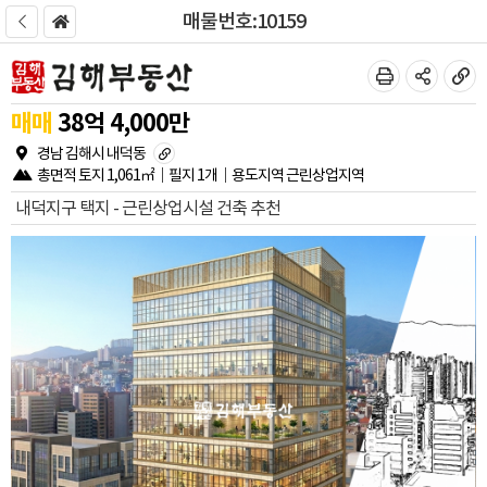
매물번호:10159
매매
38
억
4,000
만
경남 김해시 내덕동
총면적
토지
1,061㎡
필지
1개
용도지역
근린상업지역
내덕지구 택지 - 근린상업시설 건축 추천