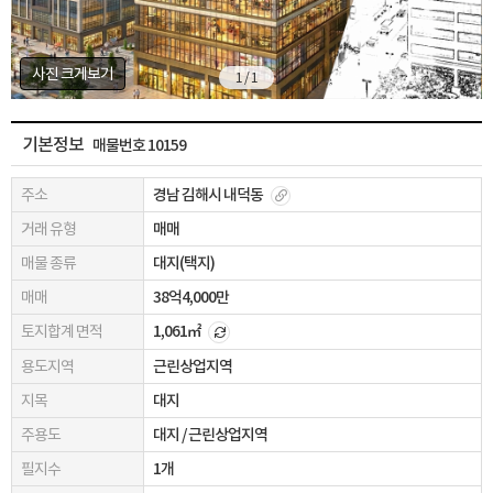
사진 크게보기
1 / 1
기본정보
매물번호 10159
주소
경남 김해시 내덕동
거래 유형
매매
매물 종류
대지(택지)
매매
38억4,000만
토지합계 면적
1,061㎡
용도지역
근린상업지역
지목
대지
주용도
대지 / 근린상업지역
필지수
1개