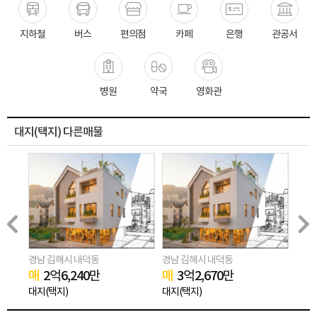
지하철
버스
편의점
카페
은행
관공서
병원
약국
영화관
대지(택지) 다른매물
경남 김해시 내덕동
경남 김해시 내덕동
경남 
매
2
억
6,240
만
매
3
억
2,670
만
매
2
대지(택지)
대지(택지)
대지(