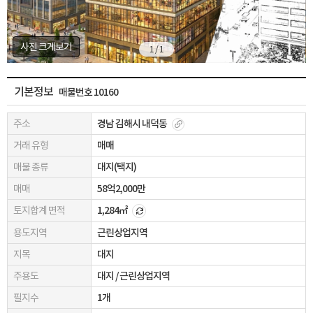
사진 크게보기
1 / 1
기본정보
매물번호 10160
주소
경남 김해시 내덕동
거래 유형
매매
매물 종류
대지(택지)
매매
58억2,000만
토지합계 면적
1,284㎡
용도지역
근린상업지역
지목
대지
주용도
대지 / 근린상업지역
필지수
1개