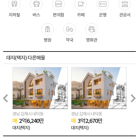
지하철
버스
편의점
카페
은행
관공서
병원
약국
영화관
대지(택지) 다른매물
경남 김해시 내덕동
경남 김해시 내덕동
경남 
매
2
억
6,240
만
매
3
억
2,670
만
매
2
대지(택지)
대지(택지)
대지(