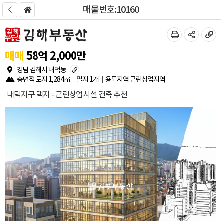
매물번호:10160
매매
58
억
2,000
만
경남 김해시 내덕동
총면적
토지
1,284㎡
필지
1개
용도지역
근린상업지역
내덕지구 택지 - 근린상업시설 건축 추천