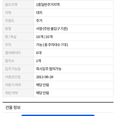
용도지역
1종일반주거지역
지목
대지
주용도
주거
방향
서향 (주된 출입구 기준)
방 / 욕실
10 개 / 10 개
주차
가능 ( 총 주차대수 7 대 )
엘리베이터
0 대
필지수
1개
입주가능일
즉시입주 협의가능
사용승인일
2012-06-26
미등기 여부
해당 안됨
위반 여부
해당 안됨
건물 정보