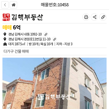
매물번호:10458
매매
6
억
경남 김해시 내동 1092-10
경남 김해시 경원로11번길 11-10
대지
187.5㎡
방
10개
/ 욕실
10개
지하
-
지상
3
다가구 건물 매매