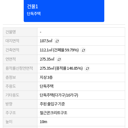
건물1
단독주택
건물명
-
대지면적
187.5㎡
건축면적
112.1㎡
(건폐율 59.79%)
연면적
275.35㎡
용적률산정연면적
275.35㎡
(용적률 146.85%)
층정보
지상 3층
주용도
단독주택
기타용도
단독주택(다가구/10가구)
방향
주된 출입구 기준
주구조
철근콘크리트구조
높이
10m