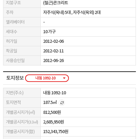
지붕구조
(철근)콘크리트
주차
자주식(옥내) 5대
, 자주식(옥외) 2대
엘리베이터
-
세대수
10 가구
허가일
2012-02-06
착공일
2012-02-11
사용승인일
2012-06-26
토지정보
내동 1092-10
지번(주소)
내동 1092-10
토지면적
187.5㎡
개별공시지가(㎡)
812,500원
개별공시지가
2,685,950원
(3.3㎡)
개별공시지가(합)
152,343,750원