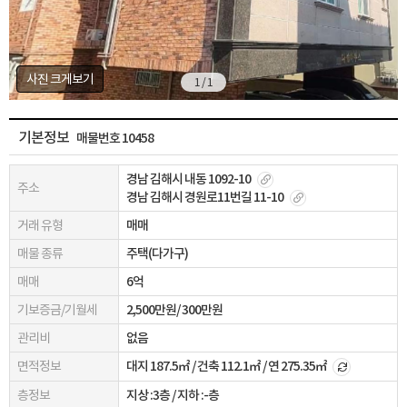
사진 크게보기
1 / 1
기본정보
매물번호 10458
경남 김해시 내동 1092-10
주소
경남 김해시 경원로11번길 11-10
거래 유형
매매
매물 종류
주택(다가구)
매매
6억
기보증금/기월세
2,500만원/ 300만원
관리비
없음
면적정보
대지
187.5㎡
/ 건축
112.1㎡
/ 연
275.35㎡
층정보
지상 :3층
/
지하 :-층