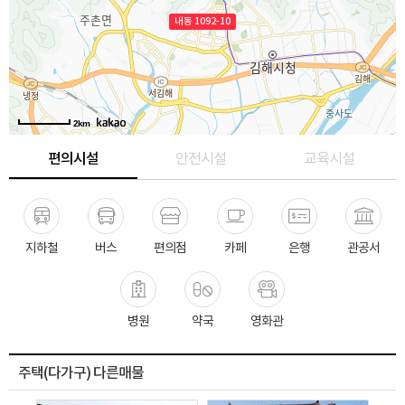
내동 1092-10
2km
편의시설
안전시설
교육시설
지하철
버스
편의점
카페
은행
관공서
병원
약국
영화관
주택(다가구) 다른매물