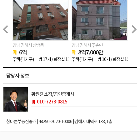
경남 김해시 삼방동
경남 김해시 주촌면
경남 
매
6
억
매
8
억
7,000
만
전
1
화장실 12개
주택(다가구)
방 17개 / 화장실 17개
주택(다가구)
방 10개 / 화장실 10개
주택(
담당자 정보
황원진 소장/공인중개사
010-7273-0815
참바른부동산중개 | 48250-2020-10006 | 김해시 내덕로 138, 1층