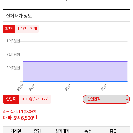
실거래가 정보
3년간
1년간
전체
연면적
83.19평 / 275.35㎡
최근 실거래가
(13.09.21)
매매 5억6,500만
거래일
유형
실거래가
층수
종류