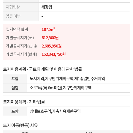
지형형상
세장형
압류 여부
-
필지면적 합계
187.5㎡
개별공시지가(㎡)
812,500원
개별공시지가
2,685,950원
(3.3㎡)
개별공시지가(합계)
152,343,750원
토지이용계획 - 국토의 계획 및 이용에 관한 법률
포함
도시지역,지구단위계획구역,제1종일반주거지역
접함
소로3류(폭 8m 미만),지구단위계획구역
토지이용계획 - 기타 법률
포함
상대보호구역,가축사육제한구역
토지 이동(변동) 사유