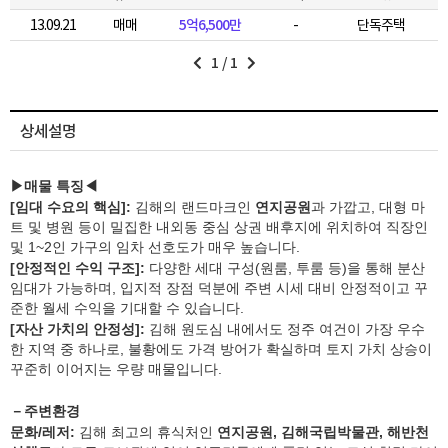
13.09.21
매매
5억6,500만
-
단독주택
1
/
1
상세설명
▶매물 특징◀
[임대 수요의 핵심]:
김해의 랜드마크인
연지공원
과 가깝고, 대형 마
트 및 병원 등이 밀집한 내외동 중심 상권 배후지에 위치하여 직장인
및 1~2인 가구의 임차 선호도가 매우 높습니다.
[안정적인 수익 구조]:
다양한 세대 구성(원룸, 투룸 등)을 통해 분산
임대가 가능하며, 입지적 장점 덕분에 주변 시세 대비 안정적이고 꾸
준한 월세 수익을 기대할 수 있습니다.
[자산 가치의 안정성]:
김해 원도심 내에서도 정주 여건이 가장 우수
한 지역 중 하나로, 불황에도 가격 방어가 확실하며 토지 가치 상승이
꾸준히 이어지는 우량 매물입니다.
－주변환경
문화/레저:
김해 최고의 휴식처인
연지공원, 김해국립박물관, 해반천