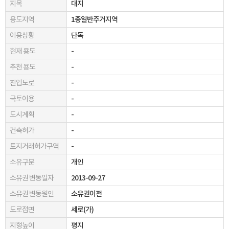
지목
대지
용도지역
1종일반주거지역
이용상황
단독
현재 용도
-
추천 용도
-
진입도로
-
국토이용
-
도시계획
-
건축허가
-
토지거래허가구역
-
소유구분
개인
소유권 변동일자
2013-09-27
소유권 변동원인
소유권이전
도로접면
세로(가)
지형높이
평지