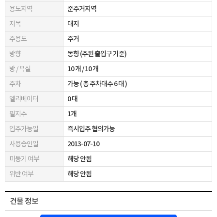
용도지역
준주거지역
지목
대지
주용도
주거
방향
동향 (주된 출입구 기준)
방 / 욕실
10 개 / 10 개
주차
가능 ( 총 주차대수 6 대 )
엘리베이터
0 대
필지수
1개
입주가능일
즉시입주 협의가능
사용승인일
2013-07-10
미등기 여부
해당 안됨
위반 여부
해당 안됨
건물 정보