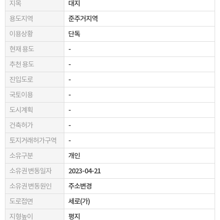
지목
대지
용도지역
준주거지역
이용상황
단독
현재 용도
-
추천 용도
-
진입도로
-
국토이용
-
도시계획
-
건축허가
-
토지거래허가구역
-
소유구분
개인
소유권 변동일자
2023-04-21
소유권 변동원인
주소변경
도로접면
세로(가)
지형높이
평지