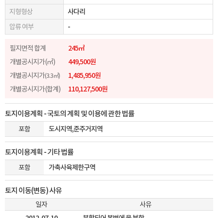
지형형상
사다리
압류 여부
-
필지면적 합계
245㎡
개별공시지가(㎡)
449,500원
개별공시지가
1,485,950원
(3.3㎡)
개별공시지가(합계)
110,127,500원
토지이용계획 - 국토의 계획 및 이용에 관한 법률
포함
도시지역,준주거지역
토지이용계획 - 기타 법률
포함
가축사육제한구역
토지 이동(변동) 사유
일자
사유