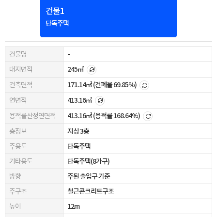
건물1
단독주택
건물명
-
대지면적
245㎡
건축면적
171.14㎡
(건폐율 69.85%)
연면적
413.16㎡
용적률산정연면적
413.16㎡
(용적률 168.64%)
층정보
지상 3층
주용도
단독주택
기타용도
단독주택(8가구)
방향
주된 출입구 기준
주구조
철근콘크리트구조
높이
12m