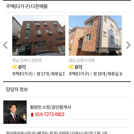
주택(다가구) 다른매물
경남 김해시 삼방동
경남 김해시 내동
경남 
매
6
억
매
6
억
전
1
화장실 12개
주택(다가구)
방 17개 / 화장실 17개
주택(다가구)
방 10개 / 화장실 10개
주택(
담당자 정보
황원진 소장/공인중개사
010-7273-0815
참바른부동산중개 | 48250-2020-10006 | 김해시 내덕로 138, 1층