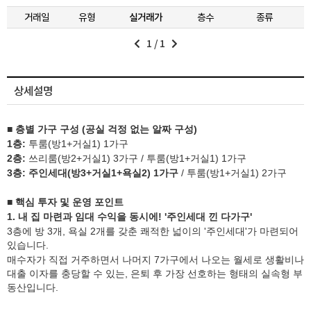
거래일
유형
실거래가
층수
종류
1
/
1
상세설명
■ 층별 가구 구성 (공실 걱정 없는 알짜 구성)
1층:
투룸(방1+거실1) 1가구
2층:
쓰리룸(방2+거실1) 3가구 / 투룸(방1+거실1) 1가구
3층:
주인세대(방3+거실1+욕실2) 1가구
/ 투룸(방1+거실1) 2가구
■ 핵심 투자 및 운영 포인트
1. 내 집 마련과 임대 수익을 동시에! '주인세대 낀 다가구'
3층에 방 3개, 욕실 2개를 갖춘 쾌적한 넓이의 '주인세대'가 마련되어
있습니다.
매수자가 직접 거주하면서 나머지 7가구에서 나오는 월세로 생활비나
대출 이자를 충당할 수 있는, 은퇴 후 가장 선호하는 형태의 실속형 부
동산입니다.