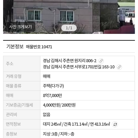
사진 크게보기
1 / 1
기본정보
매물번호 10471
경남 김해시 주촌면 원지리 806-2
주소
경남 김해시 주촌면 서부로1701번길 163-10
거래 유형
매매
매물 종류
주택(다가구)
매매
8억7,000만
기보증금/기월세
4,000만원/ 200만원
관리비
없음
면적정보
대지
245㎡
/ 건축
171.14㎡
/ 연
413.16㎡
층정보
지상 :3층
/
지하 :-층