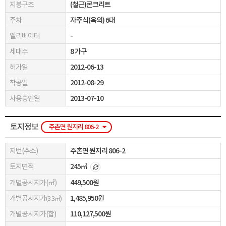
지붕구조
(철근)콘크리트
주차
자주식(옥외) 6대
엘리베이터
-
세대수
8 가구
허가일
2012-06-13
착공일
2012-08-29
사용승인일
2013-07-10
토지정보
주촌면 원지리 806-2
지번(주소)
주촌면 원지리 806-2
토지면적
245㎡
개별공시지가(㎡)
449,500원
개별공시지가
1,485,950원
(3.3㎡)
개별공시지가(합)
110,127,500원