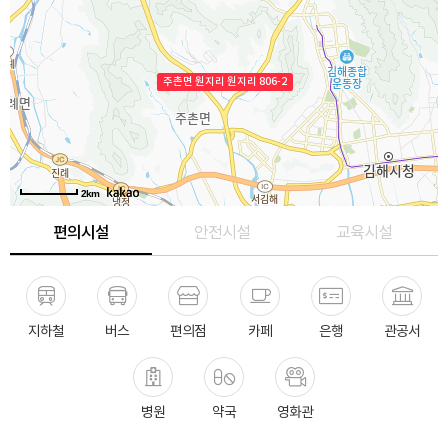
주촌면 원지리 원지리 806-2
2km
편의시설
안전시설
교육시설
지하철
버스
편의점
카페
은행
관공서
병원
약국
영화관