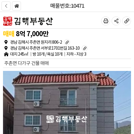
매물번호:10471
매매
8
억
7,000
만
경남 김해시 주촌면 원지리 806-2
경남 김해시 주촌면 서부로1701번길 163-10
대지
245㎡
방
10개
/ 욕실
10개
지하
-
지상
3
주촌면 다가구 건물 매매