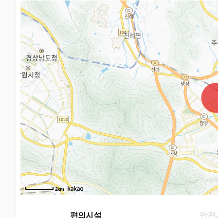
2km
편의시설
안전