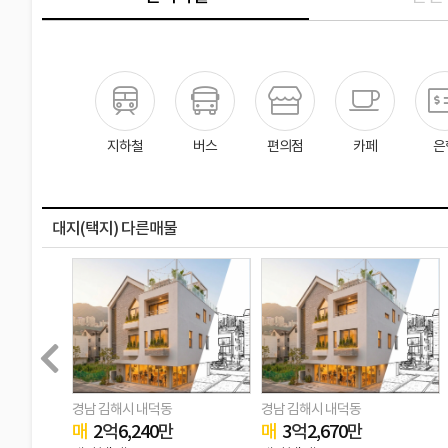
지하철
버스
편의점
카페
은
대지(택지) 다른매물
경남 김해시 내덕동
경남 김해시 내덕동
매
2
억
6,240
만
매
3
억
2,670
만