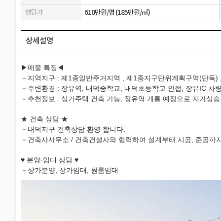
평당가
610만원/평 (185만원/㎡)
상세설명
▶매물 특징◀
－지역지구 : 제1종일반주거지역 , 제1종지구단위계획구역(단독) , 
－주변환경 : 장유역, 내덕중학교, 내덕초등학교 인접, 장유IC 차량 
－추천정보 : 상가주택 건축 가능, 장유역 개통 예정으로 지가상승
★ 건축 상담 ★
－내덕지구 건축상담 환영 합니다.
－건축사사무소 / 건축건설사와 협력하여 설계부터 시공, 준공까지
♥ 분양·임대 상담 ♥
－상가분양, 상가임대, 원룸임대