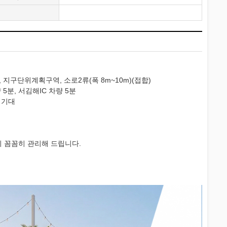
지구단위계획구역, 소로2류(폭 8m~10m)(접합)
5분, 서김해IC 차량 5분
 기대
 꼼꼼히 관리해 드립니다.