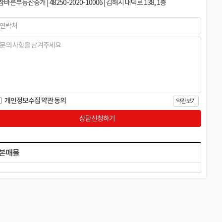
참바른부동산중개 | 48250-2020-10006 | 김해시 내덕로 138, 1층
개인정보수집 약관 동의
약관보기
상담신청하기
본매물