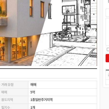
거래 유형
매매
매매
5억
용도지역
1종일반주거지역
필지수
1개