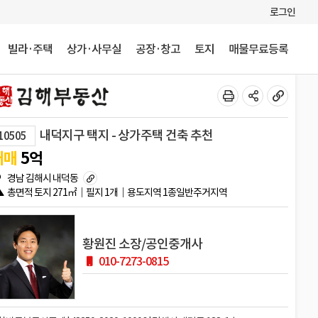
로그인
빌라·주택
상가·사무실
공장·창고
토지
매물무료등록
내덕지구 택지 - 상가주택 건축 추천
10505
매매
5
억
경남 김해시 내덕동
총면적
토지
271㎡
필지
1개
용도지역
1종일반주거지역
황원진 소장/공인중개사
010-7273-0815