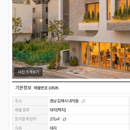
사진 크게보기
기본정보
매물번호 10505
주소
경남 김해시 내덕동
매물 종류
대지(택지)
토지합계 면적
271㎡
지목
대지