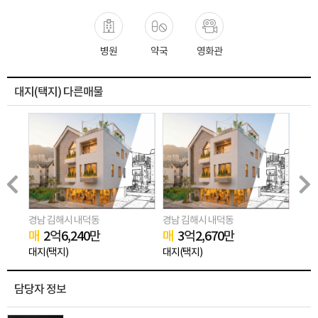
병원
약국
영화관
대지(택지) 다른매물
경남 김해시 내덕동
경남 김해시 내덕동
경남 
매
2
억
6,240
만
매
3
억
2,670
만
매
2
대지(택지)
대지(택지)
대지(
담당자 정보