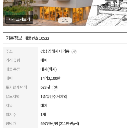
사진 크게보기
1 / 1
기본정보
매물번호 10522
주소
경남 김해시 내덕동
거래 유형
매매
매물 종류
대지(택지)
매매
14억2,100만
토지합계 면적
673㎡
용도지역
1종일반주거지역
지목
대지
필지수
1개
평당가
697만원/평 (211만원/㎡)