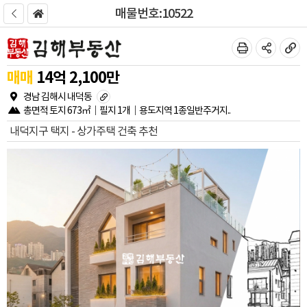
매물번호:10522
매매
14
억
2,100
만
경남 김해시 내덕동
총면적
토지
673㎡
필지
1개
용도지역
1종일반주거지..
내덕지구 택지 - 상가주택 건축 추천