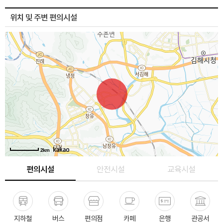
위치 및 주변 편의시설
2km
편의시설
안전시설
교육시설
지하철
버스
편의점
카페
은행
관공서