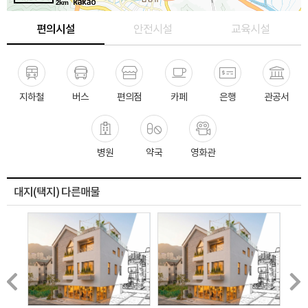
2km
편의시설
안전시설
교육시설
지하철
버스
편의점
카페
은행
관공서
병원
약국
영화관
대지(택지) 다른매물