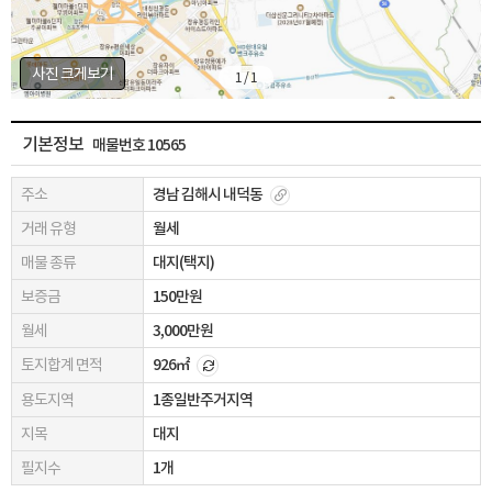
사진 크게보기
1 / 1
기본정보
매물번호 10565
주소
경남 김해시 내덕동
거래 유형
월세
매물 종류
대지(택지)
보증금
150만원
월세
3,000만원
토지합계 면적
926㎡
용도지역
1종일반주거지역
지목
대지
필지수
1개