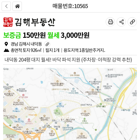
매물번호:10565
보증금
150
만원
월세
3,000
만원
경남 김해시 내덕동
총면적
토지
926㎡
필지
1개
용도지역
1종일반주거지..
내덕동 204평 대지 월세! 바닥 파석 지원 (주차장·야적장 강력 추천)